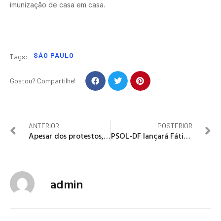
imunização de casa em casa.
SÃO PAULO
Tags:
Gostou? Compartilhe!
ANTERIOR
POSTERIOR
Apesar dos protestos, Argentina aprova a reforma da Previdência
PSOL-DF lançará Fátima Souza para disputar o GDF em 2018
admin