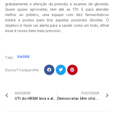
gratuitamente a aferição da pressão e exames de glicemia.
Quem quiser aproveitar, tem até as 17h. E para atender
melhor ao público, uma equipe com dez farmacêuticos
estará a postos para tirar aquelas possíveis dúvidas. O
objetivo é fazer um alerta para a saúde como um todo, afinal
esse é nosso bem mais precioso.
SAÚDE
Tags:
Gostou? Compartilhe!
ANTERIOR
POSTERIOR
UTI do HRSM leva a alegria do Natal a crianças de Santa Maria
Democratas têm vitória histórica no Senado por Alabama