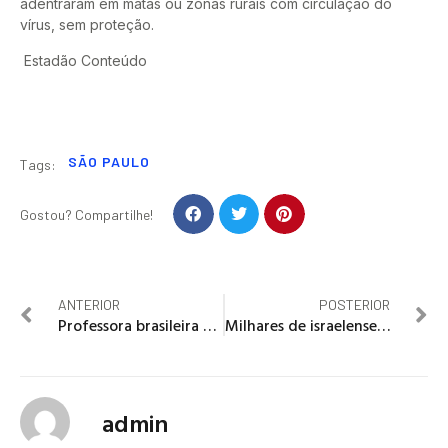
adentraram em matas ou zonas rurais com circulação do
vírus, sem proteção.
Estadão Conteúdo
SÃO PAULO
Tags:
Gostou? Compartilhe!
ANTERIOR
POSTERIOR
Professora brasileira é asfixiada e morta a pauladas no Havaí
Milhares de israelenses pedem a renúncia de Netanyahu em Tel Avive
admin