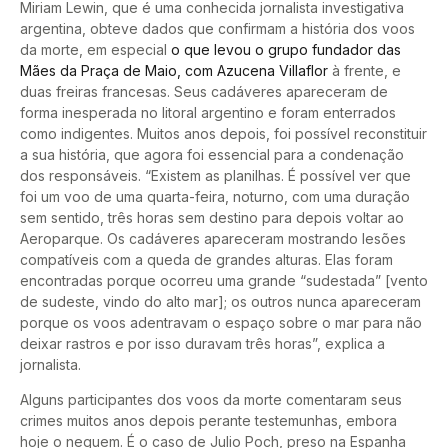
Miriam Lewin, que é uma conhecida jornalista investigativa
argentina, obteve dados que confirmam a história dos voos
da morte, em especial
o que levou o grupo fundador das
Mães da Praça de Maio, com Azucena Villaflor
à frente, e
duas freiras francesas. Seus cadáveres apareceram de
forma inesperada no litoral argentino e foram enterrados
como indigentes. Muitos anos depois, foi possível reconstituir
a sua história, que agora foi essencial para a condenação
dos responsáveis. “Existem as planilhas. É possível ver que
foi um voo de uma quarta-feira, noturno, com uma duração
sem sentido, três horas sem destino para depois voltar ao
Aeroparque. Os cadáveres apareceram mostrando lesões
compatíveis com a queda de grandes alturas. Elas foram
encontradas porque ocorreu uma grande “sudestada” [vento
de sudeste, vindo do alto mar]; os outros nunca apareceram
porque os voos adentravam o espaço sobre o mar para não
deixar rastros e por isso duravam três horas”, explica a
jornalista.
Alguns participantes dos voos da morte comentaram seus
crimes muitos anos depois perante testemunhas, embora
hoje o neguem. É o caso de Julio Poch, preso na Espanha