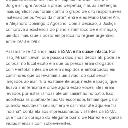
Jorge
el Tigre
Acosta a prisão perpétua, mas as sentenças
mais significativas foram contra o grupo de oito responsáveis
materiais pelos “voos da morte”, entre eles Mario Daniel Arru
e Alejandro Domingo D’Agostino. Com a decisão, a Justiça
comprova a existência do plano sistemático de eliminação,
um dos mais cruéis posto em prática no regime argentino,
entre 1976 e 1983.
Passaram-se 40 anos,
mas a ESMA está quase intacta
. Por
isso, Miriam Lewin, que passou dois anos detida ali, pode se
colocar no local exato em que os presos eram drogados
com Pentotal antes de serem despidos e embarcados em
caminhões que os levariam a um avião, do qual seriam
lançados ao mar. “Era exatamente aqui, neste espaço, que
ficava a enfermaria e onde agora estão vocês. Eles eram
levados por estas rampas até um caminhão no pátio. Isso
acontecia às quartas-feiras. Os escolhidos tinham que parar
quando escutavam seu número e caminhar até aqui em fila
indiana”, conta ela aos impressionados visitantes da ESMA,
que fica no coração do elegante bairro de Núñez e organiza
visitas mensais com sobreviventes.