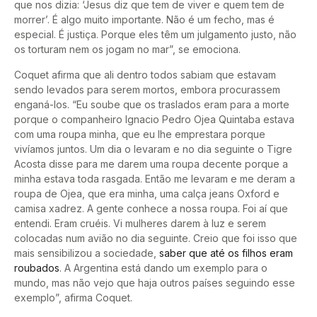
que nos dizia: ‘Jesus diz que tem de viver e quem tem de
morrer’. É algo muito importante. Não é um fecho, mas é
especial. É justiça. Porque eles têm um julgamento justo, não
os torturam nem os jogam no mar”, se emociona.
Coquet afirma que ali dentro todos sabiam que estavam
sendo levados para serem mortos, embora procurassem
enganá-los. “Eu soube que os traslados eram para a morte
porque o companheiro Ignacio Pedro Ojea Quintaba estava
com uma roupa minha, que eu lhe emprestara porque
vivíamos juntos. Um dia o levaram e no dia seguinte o Tigre
Acosta disse para me darem uma roupa decente porque a
minha estava toda rasgada. Então me levaram e me deram a
roupa de Ojea, que era minha, uma calça jeans Oxford e
camisa xadrez. A gente conhece a nossa roupa. Foi aí que
entendi. Eram cruéis. Vi mulheres darem à luz e serem
colocadas num avião no dia seguinte. Creio que foi isso que
mais sensibilizou a sociedade,
saber que até os filhos eram
roubados
. A Argentina está dando um exemplo para o
mundo, mas não vejo que haja outros países seguindo esse
exemplo”, afirma Coquet.