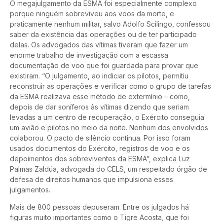
O megajulgamento da ESMA foi especialmente complexo
porque ninguém sobreviveu aos voos da morte, e
praticamente nenhum militar, salvo Adolfo Scilingo, confessou
saber da existência das operações ou de ter participado
delas. Os advogados das vítimas tiveram que fazer um
enorme trabalho de investigação com a escassa
documentação de voo que foi guardada para provar que
existiram. “O julgamento, ao indiciar os pilotos, permitiu
reconstruir as operações e verificar como o grupo de tarefas
da ESMA realizava esse método de extermínio – como,
depois de dar soníferos às vítimas dizendo que seriam
levadas a um centro de recuperação, o Exército conseguia
um avião e pilotos no meio da noite. Nenhum dos envolvidos
colaborou. O pacto de silêncio continua. Por isso foram
usados documentos do Exército, registros de voo e os
depoimentos dos sobreviventes da ESMA”, explica Luz
Palmas Zaldúa, advogada do CELS, um respeitado órgão de
defesa de direitos humanos que impulsiona esses
julgamentos.
Mais de 800 pessoas depuseram. Entre os julgados há
figuras muito importantes como o Tigre Acosta, que foi