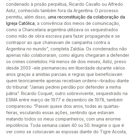
condenado à prisão perpétua, Ricardo Cavallo ou Alfredo
Astiz, conhecido também fora da Argentina. O processo
permitiu, além disso,
uma reconstituição da colaboração da
Igreja Católica
, a conivência dos meios de comunicação,
como a Chancelaria argentina utilizava os sequestrados
como mão de obra escrava para fazer propaganda e se
contrapor ao que chamavam de campanha contra a
Argentina no mundo”, completa Zaldúa. Os condenados não
apenas não colaboraram, como alguns chegaram a defender
os crimes cometidos. Há menos de dois meses, Astiz, preso
desde 2003 –ele permaneceu em liberdade durante vários
anos graças a anistias parciais e regras que beneficiavam
quem teoricamente apenas recebiam ordens—bradou diante
do tribunal: “Jamais pedirei perdão por defender a minha
pátria”. Ricardo Coquet, outro sobrevivente, sequestrado na
ESMA entre março de 1977 e dezembro de 1978, também
compareceu. “Passei quase dois anos, todas as quartas-
feiras, escutando essas ações, sentindo que estavam
matando todos os meus companheiros, com uma enorme
impotência. Toda semana caíam 40 ou 50. Imagine o que é
ver como se colocavam as esposas diante do Tigre Acosta,