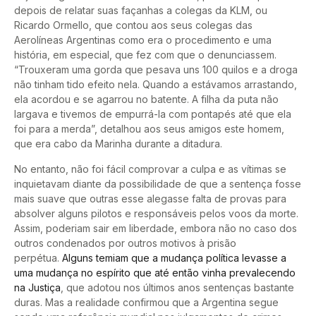
depois de relatar suas façanhas a colegas da KLM, ou
Ricardo Ormello, que contou aos seus colegas das
Aerolíneas Argentinas como era o procedimento e uma
história, em especial, que fez com que o denunciassem.
“Trouxeram uma gorda que pesava uns 100 quilos e a droga
não tinham tido efeito nela. Quando a estávamos arrastando,
ela acordou e se agarrou no batente. A filha da puta não
largava e tivemos de empurrá-la com pontapés até que ela
foi para a merda”, detalhou aos seus amigos este homem,
que era cabo da Marinha durante a ditadura.
No entanto, não foi fácil comprovar a culpa e as vítimas se
inquietavam diante da possibilidade de que a sentença fosse
mais suave que outras esse alegasse falta de provas para
absolver alguns pilotos e responsáveis pelos voos da morte.
Assim, poderiam sair em liberdade, embora não no caso dos
outros condenados por outros motivos à prisão
perpétua.
Alguns temiam que a mudança política levasse a
uma mudança no espírito que até então vinha prevalecendo
na Justiça
, que adotou nos últimos anos sentenças bastante
duras. Mas a realidade confirmou que a Argentina segue