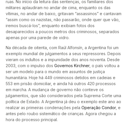
ruas. No início da leitura das sentenças, os familiares dos
militares aplaudiram no andar de cima, enquanto os das
vítimas, no andar de baixo, gritavam “assassinos” e cantavam
“assim como os nazistas, não passarão, onde quer que vão,
iremos buscá-los”, enquanto exibiam fotos dos
desaparecidos a poucos metros dos criminosos, separados
apenas por uma parede de vidro.
Na década de oitenta, com Raúl Alfonsín, a Argentina foi um
exemplo mundial de julgamentos a seus repressores. Depois
vieram os indultos e a impunidade dos anos noventa. Desde
2003, com o impulso dos
Governos Kirchner
, o país voltou a
ser um modelo para o mundo em assuntos de justiça
humanitária. Hoje há 449 criminosos detidos em cadeias e
553 em prisão domiciliar, e ainda há outros 420 processos
em marcha. A mudança de governo não conteve os
julgamentos, que são considerados pela Suprema Corte uma
política de Estado. A Argentina já deu o exemplo este ano ao
realizar as primeiras condenações pela
Operação Condor
, e
antes pelo roubo sistemático de crianças. Agora chegou a
hora do processo principal.